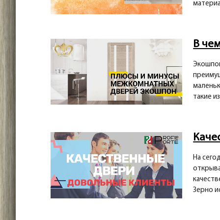
материа
В че
Экошпон
преимущ
маленьк
такие и
Каче
На сего
открыва
качеств
Зерно ис