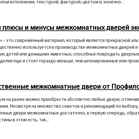
лом исполнения, текстурой, фактурой, цветом и, конечно...
м плюсы и минусы межкомнатных дверей э
 – это современный материал, который является прекрасной ал
ественно используется в производстве межкомнатных дверей и
их детей или домашних животных, способных повредить дверные
зделия еще и стоят гораздо меньше, чем шпонированные или произ
ственные межкомнатные двери от Профил
дня на рынке можно приобрести абсолютно любые двери, отлича
ния. Несмотря на множество советов и рекомендаций по выбору, 
енные двери межкомнатные достаточно, в первую очередь, обрат
тины в этом есть, так...