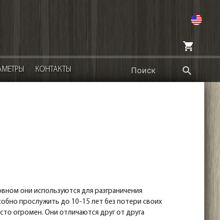
en
shopping_cart
search
АМЕТРЫ
КОНТАКТЫ
вном они используются для разграничения
обно прослужить до 10-15 лет без потери своих
сто огромен. Они отличаются друг от друга