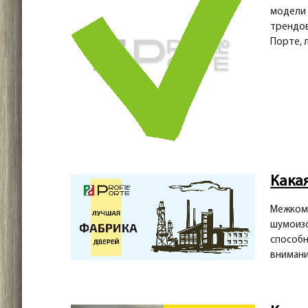
модели 
трендов
Порте, 
Кака
Межкомн
шумоизо
способн
внимани