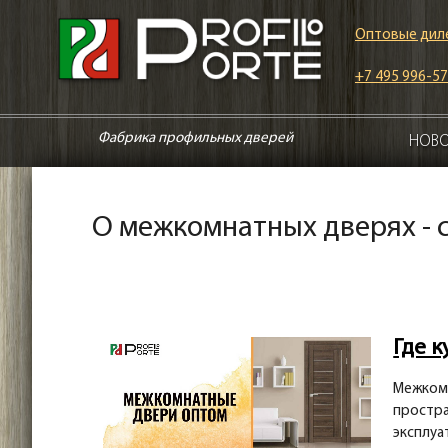
Оптовые дил
+7 495 996-57
Фабрика профильных дверей
НОВ
О межкомнатных дверях - 
Где 
Межкомн
простра
эксплуа