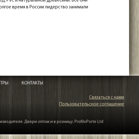
ФД, PVC и натуральной древесины. Все они
олгое время в России лидерство занимали
ЕТРЫ
КОНТАКТЫ
Связаться с нами
Пользовательское соглашение
зводителя. Двери оптом и в розницу. ProfiloPorte Ltd