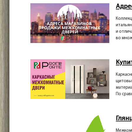
Адре
Коллекц
итальян
и отлич
во множ
Купи
Каркасн
щитовым
материа
По срав
Глян
Межкомн