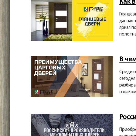
Как 
Глянцев
данная 
яркая п
полотна
В че
Среди о
сегодня
разбира
ознаком
Росс
Приобре