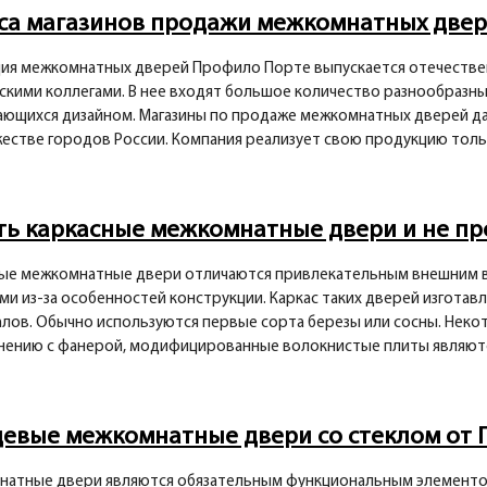
са магазинов продажи межкомнатных две
ия межкомнатных дверей Профило Порте выпускается отечестве
скими коллегами. В нее входят большое количество разнообразн
ающихся дизайном. Магазины по продаже межкомнатных дверей да
естве городов России. Компания реализует свою продукцию только
ть каркасные межкомнатные двери и не пр
ые межкомнатные двери отличаются привлекательным внешним ви
и из-за особенностей конструкции. Каркас таких дверей изготавл
лов. Обычно используются первые сорта березы или сосны. Неко
нению с фанерой, модифицированные волокнистые плиты являются
цевые межкомнатные двери со стеклом от
атные двери являются обязательным функциональным элементо