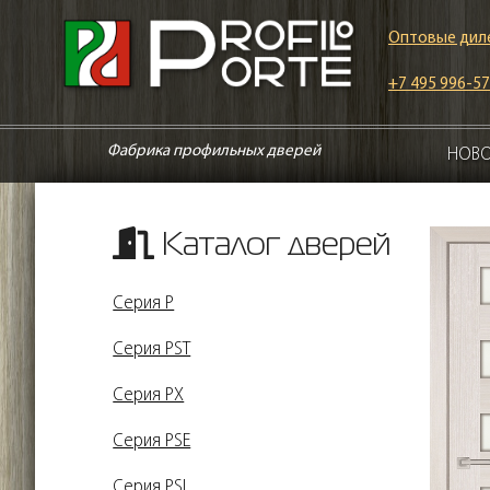
Оптовые дил
+7 495 996-57
Фабрика профильных дверей
НОВ
Каталог дверей
Серия P
Серия PST
Серия PX
Серия PSE
Серия PSL