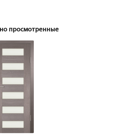
Коробка
Коробка
но просмотренные
Наличник
Коробка прямая МДФ PP грей мелинга 2070х74х33 (под
телеск.наличник) с уплотнителем
Притворная планка
Наличник
Добор 100 мм.
Наличник прямой PP, грей мелинга 80*10*2150, телескоп