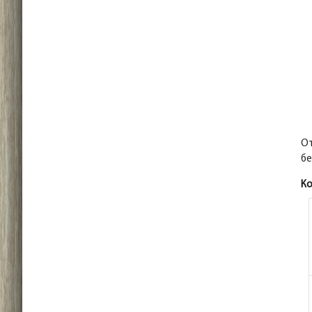
От
бе
К