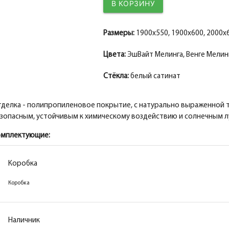
Размеры:
1900x550, 1900x600, 2000x6
Цвета:
ЭшВайт Мелинга, Венге Мелинг
Стёкла:
белый сатинат
делка - полипропиленовое покрытие, с натурально выраженной т
зопасным, устойчивым к химическому воздействию и солнечным л
омплектующие:
Коробка
Коробка
Коробка
Коробка
Коробка
Коробка
Наличник
Наличник
Наличник