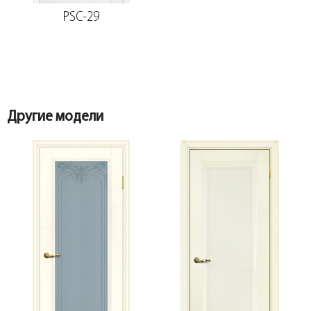
PSC-29
Добор 100 мм.
Наличник
Добор 150 мм.
Другие модели
Наличник фигурный МДФ PP, белый
75*16*2150, телескоп
Добор 200 мм.
Притворная планка МДФ PP, белый
30*8*2070
Розетка
Притворная планка