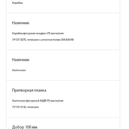
Коробка
Наличник
Коробка фигурная сендвич PP, магнолия
74*33*2070, телескоп с уплотнителем ЗАКАЗНАЯ
Наличник
Наличник
Притворная планка
Наличник фигурный МДФ PP, магнолия
75*16*2150, телескоп
Добор 100 мм.