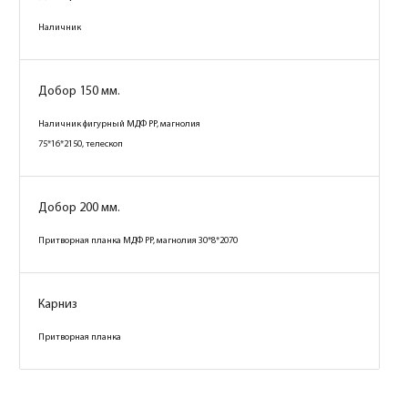
Наличник
Добор 150 мм.
Наличник фигурный МДФ PP, магнолия
75*16*2150, телескоп
Добор 200 мм.
Притворная планка МДФ PP, магнолия 30*8*2070
Карниз
Притворная планка