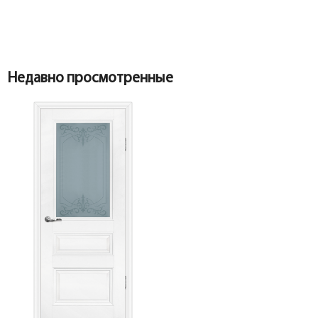
Коробка
Коробка
Недавно просмотренные
Наличник
Коробка прямая МДФ PP, белый 74*33*2070,
телескоп с уплотнителем
Наличник
Наличник
Притворная планка
Наличник прямой МДФ PP, белый
80*10*2150, телескоп