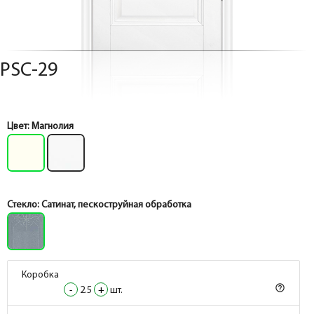
PSC-29
Цвет:
Магнолия
Стекло:
Сатинат, пескоструйная обработка
Коробка
help_outline
-
2.5
+
шт.
Коробка