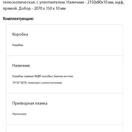
телескопическая, с уплотнителем. Наличник - 2150х80х10 мм, мдф,
прямой. Добор - 2070 х 150 х 10 мм
Комплектующие:
Коробка
Коробка
Наличник
Коробка прямая МДФ nanoflex, бьянко антико
74*33*2070, телескоп с уплотнителем
Притворная планка
Наличник