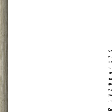
Ме
м
Ца
че
Эк
по
дв
ма
ра
эл
К