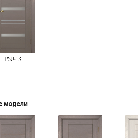
PSU-13
е модели