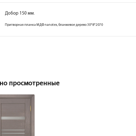
Добор 150 мм.
Притворная планка МДФ nanotex, бланжевое дерево 30*8*2070
но просмотренные