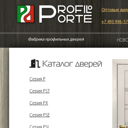
Оптовые дил
+7 495 996-57
Фабрика профильных дверей
НОВ
Каталог дверей
Серия P
Серия PST
Серия PX
Серия PSE
Серия PSL