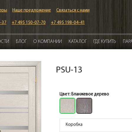
еры
Наше предложение
Связаться с нами
-37
+7 495 150-07-70
+7 495 198-04-41
ОСТИ
БЛОГ
О КОМПАНИИ
КАТАЛОГ
ГДЕ КУПИТЬ
ПАР
PSU-13
Цвет:
Бланжевое дерево
Коробка
Коробка