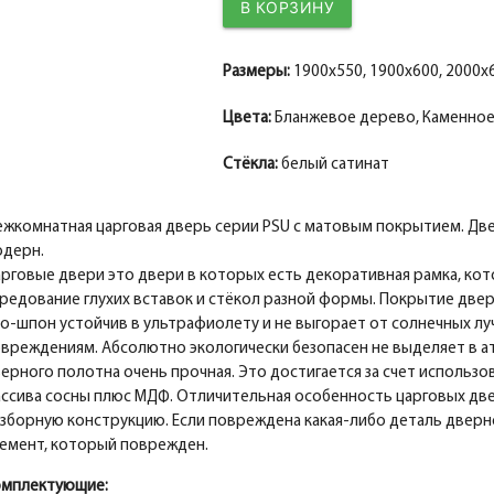
Размеры:
1900x550, 1900x600, 2000x6
Цвета:
Бланжевое дерево, Каменное
Стёкла:
белый сатинат
жкомнатная царговая дверь серии PSU с матовым покрытием. Дв
одерн.
рговые двери это двери в которых есть декоративная рамка, к
редование глухих вставок и стёкол разной формы. Покрытие двер
о-шпон устойчив в ультрафиолету и не выгорает от солнечных луч
вреждениям. Абсолютно экологически безопасен не выделяет в 
ерного полотна очень прочная. Это достигается за счет использов
ссива сосны плюс МДФ. Отличительная особенность царговых две
зборную конструкцию. Если повреждена какая-либо деталь дверн
емент, который поврежден.
омплектующие: