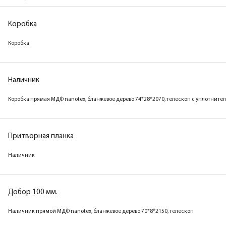
Коробка
Коробка
Наличник
Коробка прямая МДФ nanotex, бланжевое дерево 74*28*2070, телескоп с уплотните
Притворная планка
Наличник
Добор 100 мм.
Наличник прямой МДФ nanotex, бланжевое дерево 70*8*2150, телескоп