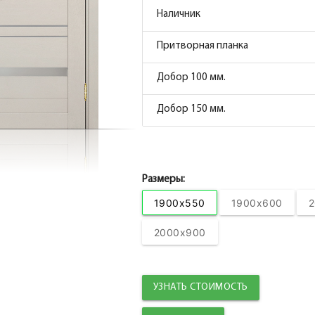
Наличник
Коробка прямая МДФ nanotex, бланжевое де
Притворная планка
Наличник
Добор 100 мм.
Наличник прямой МДФ nanotex, бланжевое 
Добор 150 мм.
Притворная планка МДФ nanotex, бланжево
Размеры:
1900x550
1900x600
2
2000x900
УЗНАТЬ СТОИМОСТЬ