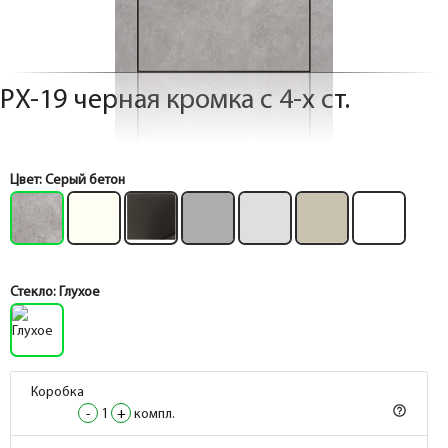
PX-19 черная кромка с 4-х ст.
Цвет:
Серый бетон
Стекло:
Глухое
Коробка
Коробка
help_outline
help_outline
-
-
1
1
+
+
компл.
компл.
Коробка
Коробка