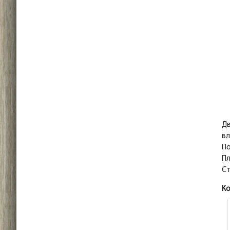
Дв
вл
По
Пл
Ст
К