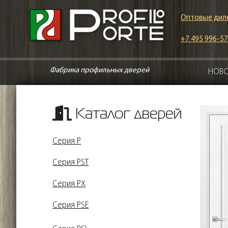
Оптовые дил
+7 495 996-57
Фабрика профильных дверей
НОВ
Каталог дверей
Серия P
Серия PST
Серия PX
Серия PSE