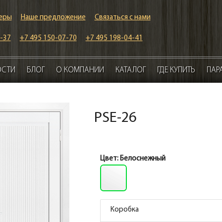
еры
Наше предложение
Связаться с нами
-37
+7 495 150-07-70
+7 495 198-04-41
ОСТИ
БЛОГ
О КОМПАНИИ
КАТАЛОГ
ГДЕ КУПИТЬ
ПАР
PSE-26
Цвет:
Белоснежный
Коробка
Коробка