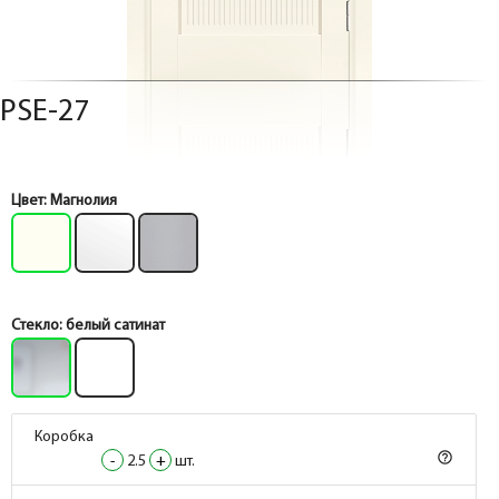
PSE-27
Цвет:
Магнолия
Стекло:
белый сатинат
Коробка
Коробка
help_outline
help_outline
-
-
2.5
2.5
+
+
шт.
шт.
Коробка
Коробка