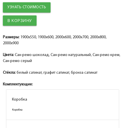
УЗНАТЬ СТОИМОСТЬ
Размеры:
1900x550, 1900x600, 2000x600, 2000x700, 2000x800,
2000x900
Цвета:
Сан-ремо шоколад, Сан-ремо натуральный, Сан-ремо крем,
Сан-ремо серый
Стёкла:
белый сатинат, графит сатинат, бронза сатинат
Комплектующие:
Коробка
Коробка
Коробка
Коробка
Коробка
Коробка
Коробка
Коробка
Коробка
Коробка
Коробка
Коробка
Коробка
Коробка
Коробка
Коробка
Коробка
Коробка
Коробка
Коробка
Коробка
Коробка
Коробка
Коробка