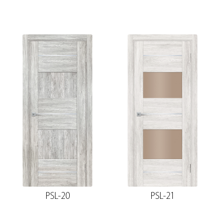
PSL-20
PSL-21