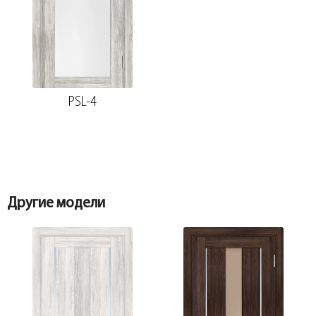
PSL-4
Другие модели