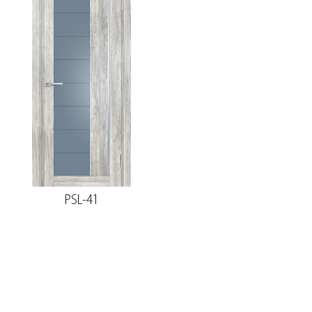
PSL-41