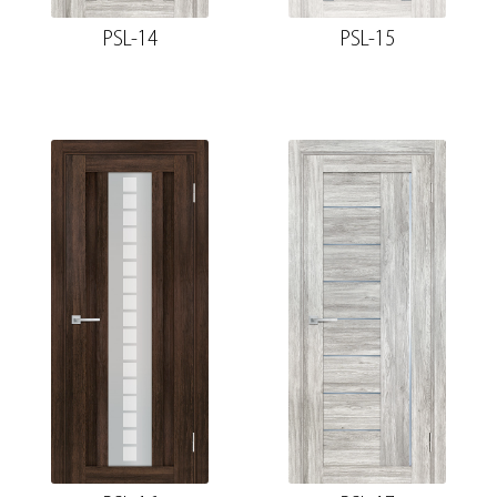
PSL-14
PSL-15