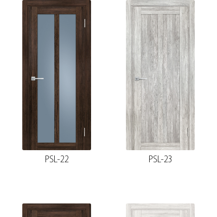
PSL-22
PSL-23