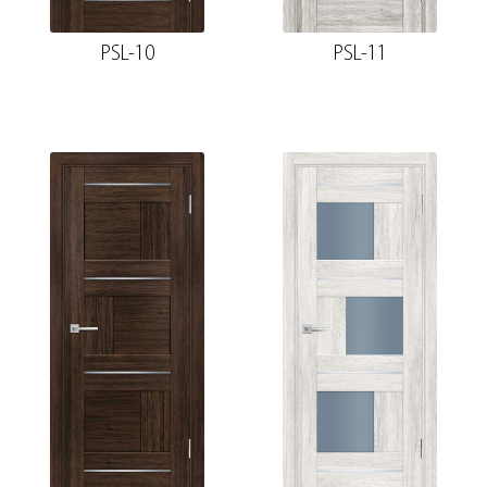
PSL-10
PSL-11