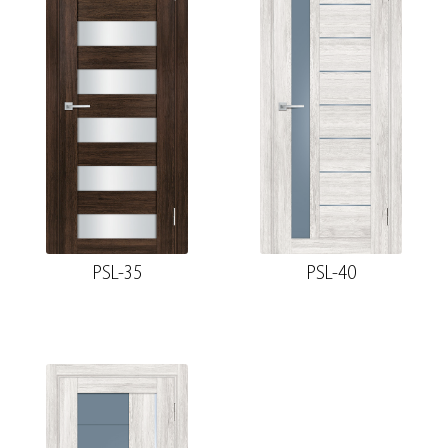
PSL-35
PSL-40